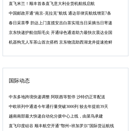
直飞米兰！顺丰首条直飞意大利全货机航线启航
中国邮政开通“南京-克拉克”航线 通达菲律宾航线增至7条
春日采茶季 韵达上门直揽安吉白茶实现当日采摘当日寄递
京东快递护航信阳毛尖 开通绿色通道助力最快次晨达全国
机器狗无人车茶山首次搭档 京东物流助西湖龙井提速抢鲜
国际动态
中东多地跨境快递调整 阿联酋等暂停 沙特仍正常配送
中欧班列中通道今年通行量突破3000列 较去年提前39天
越南南部最大快递自动化分拨中心上线，由菜鸟承建
直飞印度硅谷 顺丰航空开通“鄂州=班加罗尔”国际货运航线