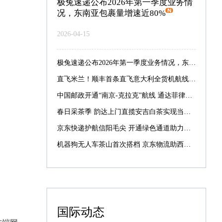
极兔速递公布2026年第一季度业务情
况，东南亚包裹量增速近80%
2026-04-15
极兔速递公布2026年第一季度业务情况，东南亚包裹量增速近80%
直飞米兰！顺丰首条直飞意大利全货机航线启航
中国邮政开通“南京-克拉克”航线 通达菲律宾航线增至7条
春日采茶季 韵达上门直揽安吉白茶实现当日采摘当日寄递
京东快递护航信阳毛尖 开通绿色通道助力最快次晨达全国
机器狗无人车茶山首次搭档 京东物流助西湖龙井提速抢鲜
国际动态