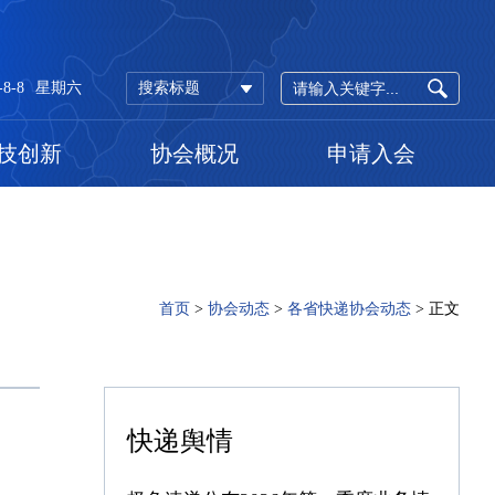
-8-8
星期六
搜索标题
技创新
协会概况
申请入会
首页
>
协会动态
>
各省快递协会动态
>
正文
快递舆情