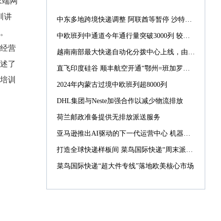
末端网
训讲
中东多地跨境快递调整 阿联酋等暂停 沙特仍正常配送
座。
中欧班列中通道今年通行量突破3000列 较去年提前39天
经营
越南南部最大快递自动化分拨中心上线，由菜鸟承建
述了
直飞印度硅谷 顺丰航空开通“鄂州=班加罗尔”国际货运航线
培训
2024年内蒙古过境中欧班列超8000列
DHL集团与Neste加强合作以减少物流排放
荷兰邮政准备提供无排放派送服务
亚马逊推出AI驱动的下一代运营中心 机器人数量激增10倍
打造全球快递样板间 菜鸟国际快递“周末派”“同城配”引入西班牙
菜鸟国际快递“超大件专线”落地欧美核心市场