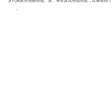
支代表队分别获得冠、亚、季军及优秀组织奖，比赛取得了
。