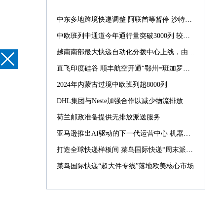
中东多地跨境快递调整 阿联酋等暂停 沙特仍正常配送
中欧班列中通道今年通行量突破3000列 较去年提前39天
越南南部最大快递自动化分拨中心上线，由菜鸟承建
直飞印度硅谷 顺丰航空开通“鄂州=班加罗尔”国际货运航线
2024年内蒙古过境中欧班列超8000列
DHL集团与Neste加强合作以减少物流排放
荷兰邮政准备提供无排放派送服务
亚马逊推出AI驱动的下一代运营中心 机器人数量激增10倍
打造全球快递样板间 菜鸟国际快递“周末派”“同城配”引入西班牙
菜鸟国际快递“超大件专线”落地欧美核心市场