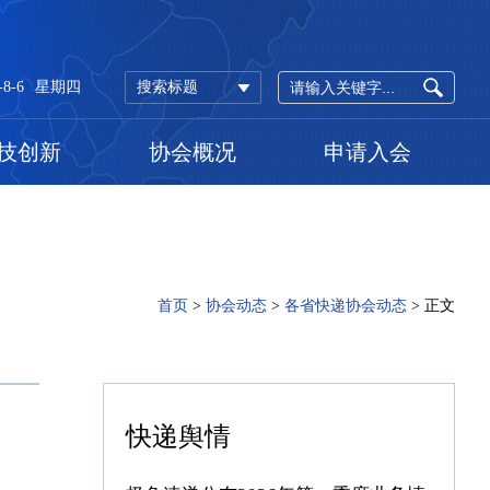
-8-6
星期四
搜索标题
技创新
协会概况
申请入会
首页
>
协会动态
>
各省快递协会动态
>
正文
快递舆情