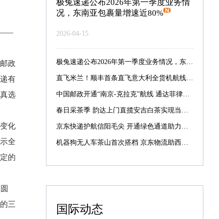
极兔速递公布2026年第一季度业务情
况，东南亚包裹量增速近80%
——
2026-04-15
极兔速递公布2026年第一季度业务情况，东南亚包裹量增速近80%
邮政
直飞米兰！顺丰首条直飞意大利全货机航线启航
递有
真选
中国邮政开通“南京-克拉克”航线 通达菲律宾航线增至7条
春日采茶季 韵达上门直揽安吉白茶实现当日采摘当日寄递
展变化
京东快递护航信阳毛尖 开通绿色通道助力最快次晨达全国
示全
机器狗无人车茶山首次搭档 京东物流助西湖龙井提速抢鲜
定的
、圆
的三
国际动态