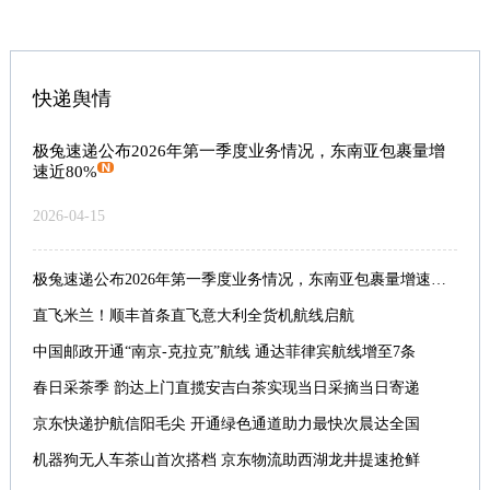
快递舆情
极兔速递公布2026年第一季度业务情况，东南亚包裹量增
速近80%
2026-04-15
极兔速递公布2026年第一季度业务情况，东南亚包裹量增速近80%
直飞米兰！顺丰首条直飞意大利全货机航线启航
中国邮政开通“南京-克拉克”航线 通达菲律宾航线增至7条
春日采茶季 韵达上门直揽安吉白茶实现当日采摘当日寄递
京东快递护航信阳毛尖 开通绿色通道助力最快次晨达全国
机器狗无人车茶山首次搭档 京东物流助西湖龙井提速抢鲜