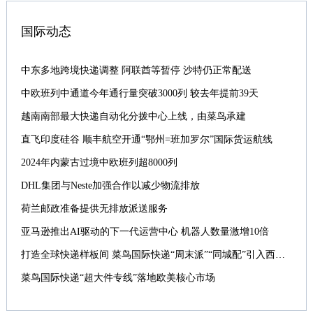
国际动态
中东多地跨境快递调整 阿联酋等暂停 沙特仍正常配送
中欧班列中通道今年通行量突破3000列 较去年提前39天
越南南部最大快递自动化分拨中心上线，由菜鸟承建
直飞印度硅谷 顺丰航空开通“鄂州=班加罗尔”国际货运航线
2024年内蒙古过境中欧班列超8000列
DHL集团与Neste加强合作以减少物流排放
荷兰邮政准备提供无排放派送服务
亚马逊推出AI驱动的下一代运营中心 机器人数量激增10倍
打造全球快递样板间 菜鸟国际快递“周末派”“同城配”引入西班牙
菜鸟国际快递“超大件专线”落地欧美核心市场