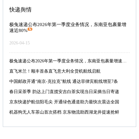
快递舆情
极兔速递公布2026年第一季度业务情况，东南亚包裹量增
速近80%
2026-04-15
极兔速递公布2026年第一季度业务情况，东南亚包裹量增速近80%
直飞米兰！顺丰首条直飞意大利全货机航线启航
中国邮政开通“南京-克拉克”航线 通达菲律宾航线增至7条
春日采茶季 韵达上门直揽安吉白茶实现当日采摘当日寄递
京东快递护航信阳毛尖 开通绿色通道助力最快次晨达全国
机器狗无人车茶山首次搭档 京东物流助西湖龙井提速抢鲜