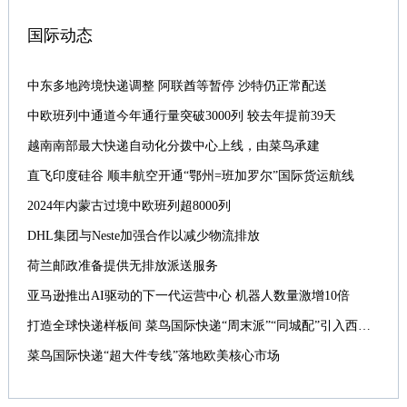
国际动态
中东多地跨境快递调整 阿联酋等暂停 沙特仍正常配送
中欧班列中通道今年通行量突破3000列 较去年提前39天
越南南部最大快递自动化分拨中心上线，由菜鸟承建
直飞印度硅谷 顺丰航空开通“鄂州=班加罗尔”国际货运航线
2024年内蒙古过境中欧班列超8000列
DHL集团与Neste加强合作以减少物流排放
荷兰邮政准备提供无排放派送服务
亚马逊推出AI驱动的下一代运营中心 机器人数量激增10倍
打造全球快递样板间 菜鸟国际快递“周末派”“同城配”引入西班牙
菜鸟国际快递“超大件专线”落地欧美核心市场