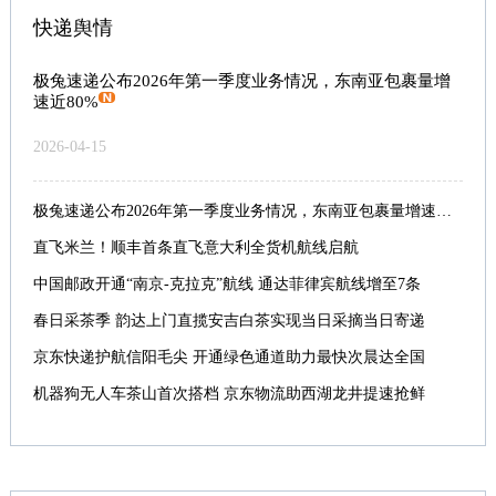
快递舆情
极兔速递公布2026年第一季度业务情况，东南亚包裹量增
速近80%
2026-04-15
极兔速递公布2026年第一季度业务情况，东南亚包裹量增速近80%
直飞米兰！顺丰首条直飞意大利全货机航线启航
中国邮政开通“南京-克拉克”航线 通达菲律宾航线增至7条
春日采茶季 韵达上门直揽安吉白茶实现当日采摘当日寄递
京东快递护航信阳毛尖 开通绿色通道助力最快次晨达全国
机器狗无人车茶山首次搭档 京东物流助西湖龙井提速抢鲜