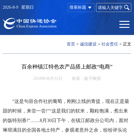
2026-8-9
星期日
搜索标题
首页
>
诚信建设
>
社会责任
>
正文
百余种镇江特色农产品搭上邮政“电商”
2018年08月31日
来源：扬子晚报
“这是句容合作社的葡萄，刚刚上线的青提，现在正是最
甜的时候，来尝一尝!”“这是我们的软米，颗粒饱满，煮出来
的饭特别香!”……8月30日下午，在镇江邮政分公司内，面对
琳琅满目的全国各地土特产，参观者意外之余，纷纷评头论