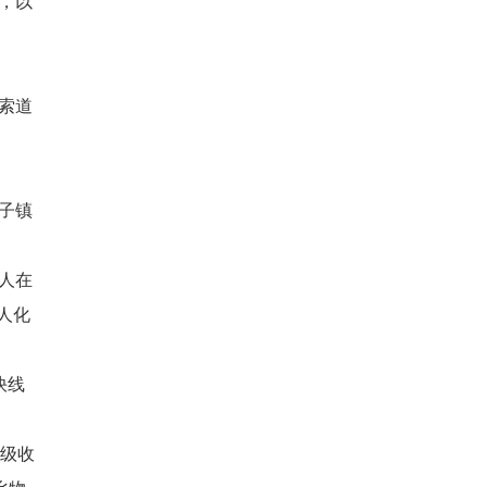
，以
索道
子镇
人在
人化
快线
村级收