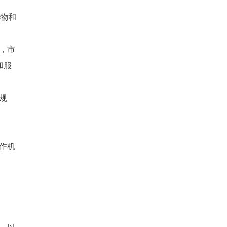
物和
，市
和服
规
作机