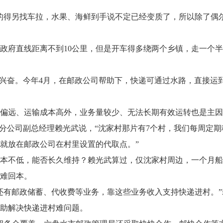
的得另找车拉，水果、海鲜到手说不定已经变质了，所以除了偶
政府直线距离不到10公里，但是开车得多绕两个乡镇，走一个
很兴奋。今年4月，在邮政公司帮助下，快递可通过水路，直接运
偏远、运输成本高外，业务量较少、无法长期有效运转也是主因
政分公司副总经理赖光武说，“沈家村那片有7个村，我们每周定期
就放在邮政公司在村里设置的代取点。”
本不低，能否长久维持？赖光武算过，仅沈家村周边，一个月船
很难回本。
还有邮政储蓄、代收费等业务，靠这些业务收入支持快递进村。”
助解决快递进村难问题。