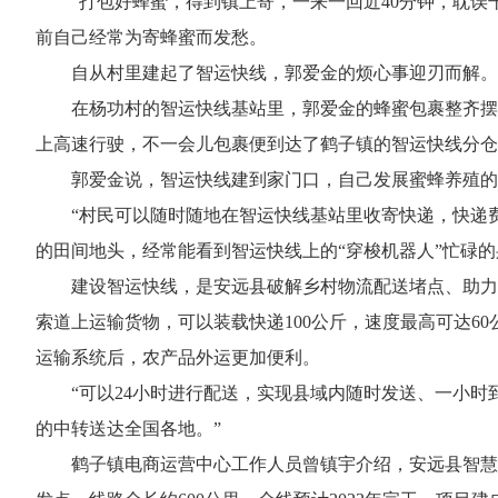
“打包好蜂蜜，得到镇上寄，一来一回近40分钟，耽
前自己经常为寄蜂蜜而发愁。
自从村里建起了智运快线，郭爱金的烦心事迎刃而解。
在杨功村的智运快线基站里，郭爱金的蜂蜜包裹整齐摆
上高速行驶，不一会儿包裹便到达了鹤子镇的智运快线分仓
郭爱金说，智运快线建到家门口，自己发展蜜蜂养殖的
“村民可以随时随地在智运快线基站里收寄快递，快递
的田间地头，经常能看到智运快线上的“穿梭机器人”忙碌的
建设智运快线，是安远县破解乡村物流配送堵点、助力
索道上运输货物，可以装载快递100公斤，速度最高可达6
运输系统后，农产品外运更加便利。
“可以24小时进行配送，实现县域内随时发送、一小时
的中转送达全国各地。”
鹤子镇电商运营中心工作人员曾镇宇介绍，安远县智慧物