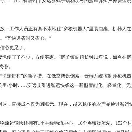
误干活！”江西省赣州市安远县鹤子镇杨功村的蜜蜂养殖户郭爱金说
放，工作人员正有条不紊地往“穿梭机器人”里装包裹。机器人在
。“寄快递省时又省心。”
信心更足了。
费也便宜了不少，方便实惠。”鹤子镇副镇长钟灿辉说，如今在鹤
身影。
“快递进村”的新举措。在低空架设钢索，云端系统控制穿梭机器
0公里/小时……安远县引进智运快线这一新型智能化、轻量化、无
到达，直接成本仅为3到5元。现在，越来越多的农产品通过智运
流运输快线拥有1个县级物流中心、18个乡镇物流站、152个