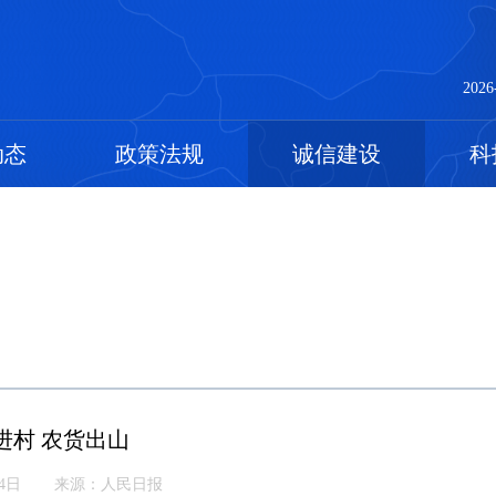
2026
动态
政策法规
诚信建设
科
进村 农货出山
24日
来源：人民日报