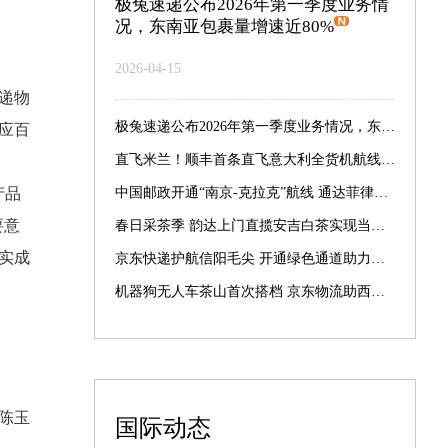
极兔速递公布2026年第一季度业务情
况，东南亚包裹量增速近80%
2026-04-15
递物
极兔速递公布2026年第一季度业务情况，东南亚包裹量增速近80%
应百
直飞米兰！顺丰首条直飞意大利全货机航线启航
产品
中国邮政开通“南京-克拉克”航线 通达菲律宾航线增至7条
要意
春日采茶季 韵达上门直揽安吉白茶实现当日采摘当日寄递
实成
京东快递护航信阳毛尖 开通绿色通道助力最快次晨达全国
机器狗无人车茶山首次搭档 京东物流助西湖龙井提速抢鲜
陈玉
国际动态