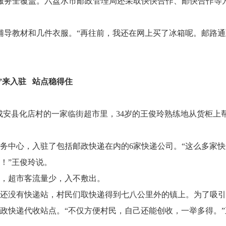
政服务全覆盖。六盘水市邮政管理局还采取快快合作、邮快合作等
、辅导教材和几件衣服。“再往前，我还在网上买了冰箱呢。邮路通
”来入驻 站点稳得住
市成安县化店村的一家临街超市里，34岁的王俊玲熟练地从货柜上
务中心，入驻了包括邮政快递在内的6家快递公司。“这么多家快
！”王俊玲说。
，超市客流量少，入不敷出。
店村还没有快递站，村民们取快递得到七八公里外的镇上。为了吸
政快递代收站点。“不仅方便村民，自己还能创收，一举多得。”