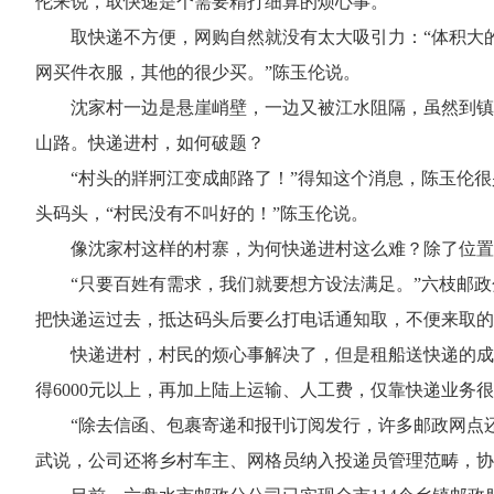
伦来说，取快递是个需要精打细算的烦心事。
取快递不方便，网购自然就没有太大吸引力：“体积大
网买件衣服，其他的很少买。”陈玉伦说。
沈家村一边是悬崖峭壁，一边又被江水阻隔，虽然到镇
山路。快递进村，如何破题？
“村头的牂牁江变成邮路了！”得知这个消息，陈玉伦
头码头，“村民没有不叫好的！”陈玉伦说。
像沈家村这样的村寨，为何快递进村这么难？除了位置
“只要百姓有需求，我们就要想方设法满足。”六枝邮
把快递运过去，抵达码头后要么打电话通知取，不便来取的
快递进村，村民的烦心事解决了，但是租船送快递的成
得6000元以上，再加上陆上运输、人工费，仅靠快递业务
“除去信函、包裹寄递和报刊订阅发行，许多邮政网点
武说，公司还将乡村车主、网格员纳入投递员管理范畴，协