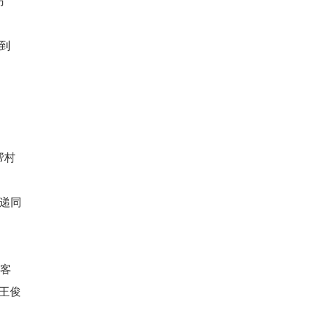
方
到
帮村
递同
引客
王俊