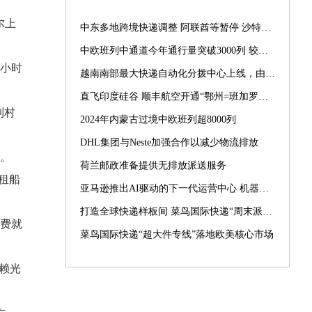
尔上
中东多地跨境快递调整 阿联酋等暂停 沙特仍正常配送
中欧班列中通道今年通行量突破3000列 较去年提前39天
半小时
越南南部最大快递自动化分拨中心上线，由菜鸟承建
直飞印度硅谷 顺丰航空开通“鄂州=班加罗尔”国际货运航线
到村
2024年内蒙古过境中欧班列超8000列
DHL集团与Neste加强合作以减少物流排放
。
荷兰邮政准备提供无排放派送服务
租船
亚马逊推出AI驱动的下一代运营中心 机器人数量激增10倍
打造全球快递样板间 菜鸟国际快递“周末派”“同城配”引入西班牙
费就
菜鸟国际快递“超大件专线”落地欧美核心市场
赖光