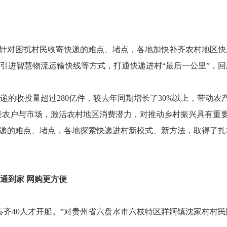
，针对困扰村民收寄快递的难点、堵点，各地加快补齐农村地区快
引进智慧物流运输快线等方式，打通快递进村“最后一公里”，回
递的收投量超过280亿件，较去年同期增长了30%以上，带动农
衔接农户与市场，激活农村地区消费潜力，对推动乡村振兴具有重
快递的难点、堵点，各地探索快递进村新模式、新方法，取得了扎
通到家 网购更方便
凑齐40人才开船。”对贵州省六盘水市六枝特区牂牁镇沈家村村民