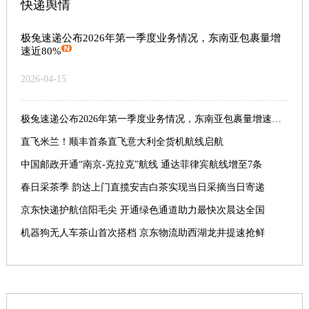
快递舆情
极兔速递公布2026年第一季度业务情况，东南亚包裹量增
速近80%
2026-04-15
极兔速递公布2026年第一季度业务情况，东南亚包裹量增速近80%
直飞米兰！顺丰首条直飞意大利全货机航线启航
中国邮政开通“南京-克拉克”航线 通达菲律宾航线增至7条
春日采茶季 韵达上门直揽安吉白茶实现当日采摘当日寄递
京东快递护航信阳毛尖 开通绿色通道助力最快次晨达全国
机器狗无人车茶山首次搭档 京东物流助西湖龙井提速抢鲜