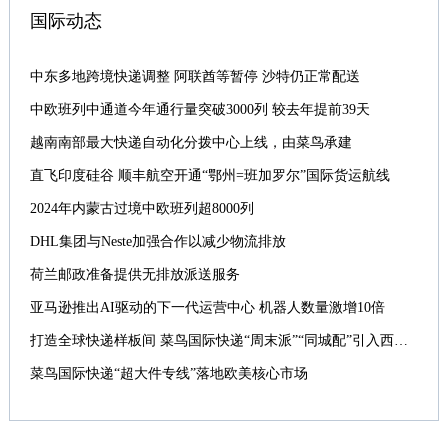
国际动态
中东多地跨境快递调整 阿联酋等暂停 沙特仍正常配送
中欧班列中通道今年通行量突破3000列 较去年提前39天
越南南部最大快递自动化分拨中心上线，由菜鸟承建
直飞印度硅谷 顺丰航空开通“鄂州=班加罗尔”国际货运航线
2024年内蒙古过境中欧班列超8000列
DHL集团与Neste加强合作以减少物流排放
荷兰邮政准备提供无排放派送服务
亚马逊推出AI驱动的下一代运营中心 机器人数量激增10倍
打造全球快递样板间 菜鸟国际快递“周末派”“同城配”引入西班牙
菜鸟国际快递“超大件专线”落地欧美核心市场