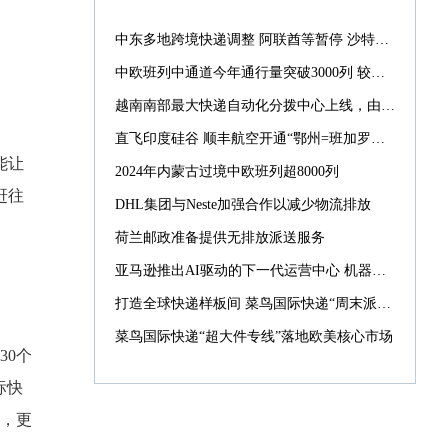
中东多地跨境快递调整 阿联酋等暂停 沙特仍正常配送
中欧班列中通道今年通行量突破3000列 较去年提前39天
越南南部最大快递自动化分拨中心上线，由菜鸟承建
直飞印度硅谷 顺丰航空开通“鄂州=班加罗尔”国际货运航线
能让
2024年内蒙古过境中欧班列超8000列
赶往
DHL集团与Neste加强合作以减少物流排放
荷兰邮政准备提供无排放派送服务
亚马逊推出AI驱动的下一代运营中心 机器人数量激增10倍
打造全球快递样板间 菜鸟国际快递“周末派”“同城配”引入西班牙
菜鸟国际快递“超大件专线”落地欧美核心市场
30个
标快
，更