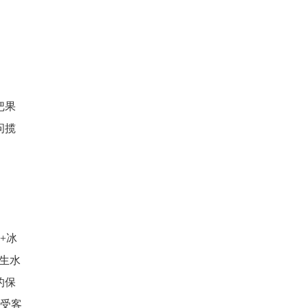
把果
问揽
+冰
生水
的保
广受客