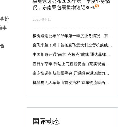
极兔速递公布2026年第一季度业务情
况，东南亚包裹量增速近80%
李挤
2026-04-15
脆李
极兔速递公布2026年第一季度业务情况，东南亚包裹量增速近80%
直飞米兰！顺丰首条直飞意大利全货机航线启航
合
中国邮政开通“南京-克拉克”航线 通达菲律宾航线增至7条
春日采茶季 韵达上门直揽安吉白茶实现当日采摘当日寄递
京东快递护航信阳毛尖 开通绿色通道助力最快次晨达全国
机器狗无人车茶山首次搭档 京东物流助西湖龙井提速抢鲜
国际动态