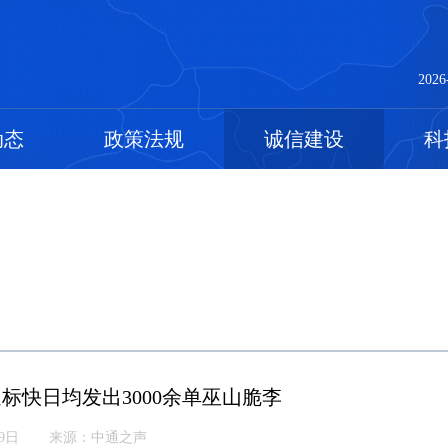
2026
动态
政策法规
诚信建设
科
标快日均发出3000余单巫山脆李
19日
来源：中通之声